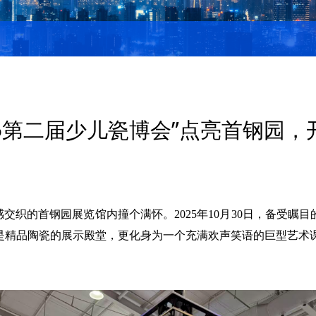
25第二届少儿瓷博会”点亮首钢园
感交织的首钢园展览馆内撞个满怀。
2025年10月3
0
日，备受瞩目
是精品陶瓷的展示殿堂，更化身为一个充满欢声笑语的巨型艺术