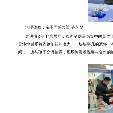
沉浸体验，亲子同乐共塑
“瓷艺梦”
走进博览会
14号展厅，欢声笑语最为集中的莫过
贯注地感受着陶轮旋转的魔力。一块块平凡的泥坯，
间，一边与孩子交流创意，现场弥漫着温馨与合作的