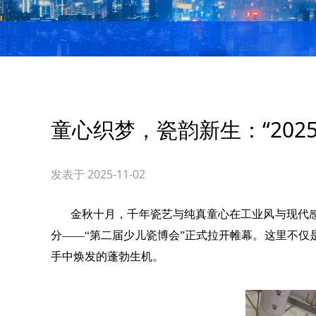
童心织梦，瓷韵新生：“20
发表于 2025-11-02
金秋十月，千年瓷艺与纯真童心在工业风与现代
分——“第二届少儿
瓷博会
”正式拉开帷幕。这里不仅
手中焕发的蓬勃生机。