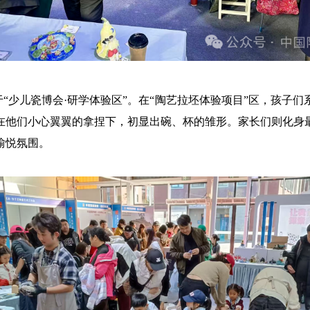
于“少儿瓷博会·研学体验区”。在“陶艺拉坯体验项目”区，孩子
在他们小心翼翼的拿捏下，初显出碗、杯的雏形。家长们则化身
愉悦氛围。