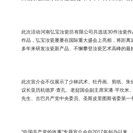
此次活动河南弘宝汝瓷坊有限公司共选送30件汝瓷作
作品，弘宝汝瓷屡屡在国际重大盛会上亮相，将距离
多年来研发汝瓷新产品、不懈攀登汝瓷艺术高峰的最
此次宣介会不仅展示了少林武术、牡丹画、剪纸、朱
议长亚历杭德罗·查孔、老挝国会副主席宋潘·平坎米
先生、古巴共产党中央委员、圣斯皮里图斯省委第一书
“中国共产党的故事”专题宣介会自2017年创办以