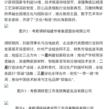
计获得国家专利超50项，技术根基持续筑牢。泉隆陶瓷以精湛
工艺深耕花砖智造，匠心品质领航行业创新典范。贝雅特陶瓷
跨界融合国潮文化与国际设计，推出敦煌主题、数字艺术等IP
联名瓷砖，开辟了“文化+制造”的出海新路径。
图片2：考察调研福建华泰集团股份有限公司
调研期间，刘挺理事长与当地政府、企业家代表围绕行业协同
发展展开深度研讨。针对产业链协同不足、销售市场低迷等挑
战，他提出三点方向：
一是
构建创新联合体：推动产学研用深
度融合，加速陶瓷新材料、智能家居等前沿领域技术攻关；
二
是
打造绿色产业链：从原料替代、清洁生产到循环利用，全链
条践行“双碳”战略；
三是
深化全球合作：依托“一带一路”布
局，推动中国技术标准与文化品牌“双输出”。
图片3：考察调研晋江市美胜陶瓷实业有限公司
图片4：考察调研福建省晋江市丹豪陶瓷有限公司