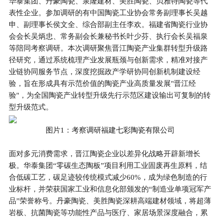
华泰集团、丹豪陶瓷、泉隆建材、美胜陶瓷、贝雅特陶瓷等代
表性企业。参加调研的有中国陶瓷工业协会常务副理事长吴越
申、副理事长侯文全、综合部副主任李欢。福建省陶瓷行业协
会会长吴炳忠、常务副会长兼秘书长叶少芬、执行会长吴福泉
等陪同考察调研。
本次调研聚焦晋江陶瓷产业集群转型升级路
径研究，通过系统梳理产业发展瓶颈与创新需求，精准对接产
业链协同服务节点，深度挖掘政产学研协同创新机制建设经
验，旨在形成具有示范价值的陶瓷产业高质量发展"晋江经
验"，为全国陶瓷产业转型升级先行示范区建设输出可复制的转
型升级范式。
图片1：考察调研福建七彩陶瓷有限公司
面对多元消费需求，晋江陶瓷企业以差异化战略开辟新增长
极。华泰集团“零碳生态陶板”项目利用工业固废再生原料，结
合低碳工艺，碳足迹较传统模式减少60%，成为绿色制造的行
业标杆，并荣获国家工业和信息化部颁发的“制造业单项冠军产
品”荣誉称号。丹豪陶瓷、美胜陶瓷深耕高端建材领域，将超薄
岩板、抗菌陶瓷等功能性产品与医疗、家居场景深度融合，累