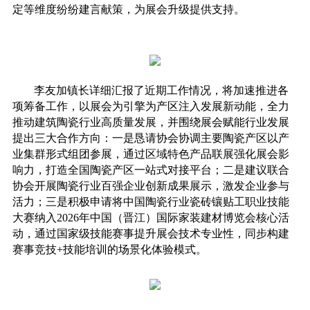
定等维度纷纷建言献策，为展会升级提供支持
。
李友加镇长详细汇报了近期工作情况，将加速推进各
项筹备工作，以展会为引擎为产区注入发展新动能，全力
推动建筑陶瓷行业高质量发展，并围绕展会赋能行业发展
提出三大合作方向：一是恳请协会协调主要陶瓷产区以产
业集群形式组团参展，通过区域特色产品联展强化展会影
响力，打造全国陶瓷产区一站式对接平台；二是建议联合
协会开展陶瓷行业百强企业创新成果展示，激发企业参与
活力；三是积极申请将
中国陶瓷行
业
瓷砖
镶贴工职业
技能
大赛纳入
2026年中国（晋江）国际家装建材博览会
核心活
动，通过国家级技能赛事
提升展会技术专业性，同步构建
赛事竞技
+
技能培训的场景化体验模式。