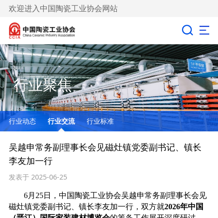
欢迎进入中国陶瓷工业协会网站
行业聚焦
行业动态
行业交流
行业标准
吴越申常务副理事长会见磁灶镇党委副书记、镇长
李友加一行
发表于 2025-06-25
6月25日，中国陶瓷工业协会吴越申常务副理事长
会
见
磁灶镇党委副书记、镇长李友加一行，双方就
2026年
中国
（
晋江
）
国际
家装建材
博览会
的筹备工作展开深度研讨。