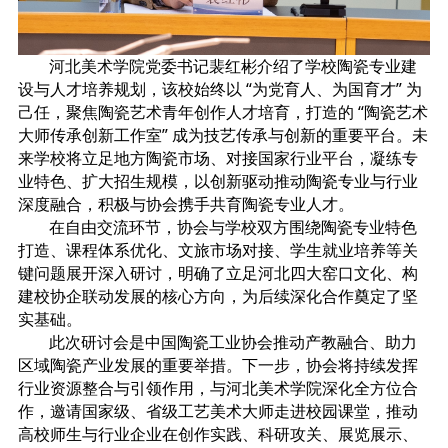
河北美术学院党委书记裴红彬介绍了学校陶瓷专业建
设与人才培养规划，该校始终以 “为党育人、为国育才” 为
己任，聚焦陶瓷艺术青年创作人才培育，打造的 “陶瓷艺术
大师传承创新工作室” 成为技艺传承与创新的重要平台。未
来学校将立足地方陶瓷市场、对接国家行业平台，凝练专
业特色、扩大招生规模，以创新驱动推动陶瓷专业与行业
深度融合，积极与协会携手共育陶瓷专业人才。
在自由交流环节，协会与学校双方围绕陶瓷专业特色
打造、课程体系优化、文旅市场对接、学生就业培养等关
键问题展开深入研讨，明确了立足河北四大窑口文化、构
建校协企联动发展的核心方向，为后续深化合作奠定了坚
实基础。
此次研讨会是中国陶瓷工业协会推动产教融合、助力
区域陶瓷产业发展的重要举措。下一步，协会将持续发挥
行业资源整合与引领作用，与河北美术学院深化全方位合
作，邀请国家级、省级工艺美术大师走进校园课堂，推动
高校师生与行业企业在创作实践、科研攻关、展览展示、