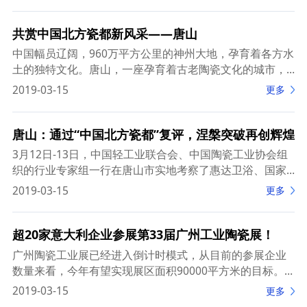
共赏中国北方瓷都新风采——唐山
中国幅员辽阔，960万平方公里的神州大地，孕育着各方水
土的独特文化。唐山，一座孕育着古老陶瓷文化的城市，
以中国北方瓷都的身份展现。在唐山，最著名的城市名片
2019-03-15
更多
之一，莫过于“北方瓷都”。历史记载，600年前
唐山：通过“中国北方瓷都”复评，涅槃突破再创辉煌
3月12日-13日，中国轻工业联合会、中国陶瓷工业协会组
织的行业专家组一行在唐山市实地考察了惠达卫浴、国家
级陶瓷实验室（质检中心）、唐山陶瓷创意产业园、博玉
2019-03-15
更多
陶瓷产业园等地，并召开了座谈评估会议。专家组
超20家意大利企业参展第33届广州工业陶瓷展！
广州陶瓷工业展已经进入倒计时模式，从目前的参展企业
数量来看，今年有望实现展区面积90000平方米的目标。
截止今日，已经确认参加广州陶瓷工业展的意大利企业数
2019-03-15
更多
量已经突破20家，达到了21家，展位总面积超过