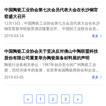
中国陶瓷工业协会第七次会员代表大会在长沙铜官
窑盛大召开
12月13日，中国陶瓷工业协会第七次会员代表大会在长沙
铜官窑新华联丽景酒店隆重召开。 中国轻工业联合会党委
书记、会长张崇和，中国轻工业联合会秘书长、中国陶瓷
2019-03-14
更多
工业协会理事长杜同和，中国工程院院
中国陶瓷工业协会关于坚决反对佛山中陶联盟科技
股份有限公司重复举办陶瓷装备材料展的声明
陶瓷行业各相关单位：1987年创办至今的广州陶瓷工业
展，历经30多年的发展，在世界各国陶瓷商协会和企业的
共同支持下，从当初的单一机械展示发展到涵盖原辅料、
2019-03-05
更多
装饰材料、技术装备、零配件和设计服务等完整产业
«
1
2
3
»