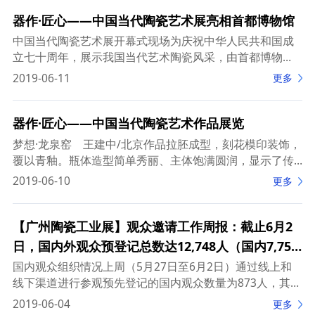
器作·匠心——中国当代陶瓷艺术展亮相首都博物馆
中国当代陶瓷艺术展开幕式现场为庆祝中华人民共和国成
立七十周年，展示我国当代艺术陶瓷风采，由首都博物
馆、中国陶瓷工业协会共同主办，景德镇陶瓷协会协办的
2019-06-11
更多
“器作·匠心——中国当代陶瓷艺术展”6月8日上午正式
器作·匠心——中国当代陶瓷艺术作品展览
梦想·龙泉窑 王建中/北京作品拉胚成型，刻花模印装饰，
覆以青釉。瓶体造型简单秀丽、主体饱满圆润，显示了传
统形式和现代设计的融合。四个蝉形钮，借鉴中国传统文
2019-06-10
更多
化中蝉有重生的寓意，
【广州陶瓷工业展】观众邀请工作周报：截止6月2
日，国内外观众预登记总数达12,748人（国内7,756
人，海外4,992人）
国内观众组织情况上周（5月27日至6月2日）通过线上和
线下渠道进行参观预先登记的国内观众数量为873人，其中
有45.9%来自华南地区，24.4%来自华东地区，15.1%来自
2019-06-04
更多