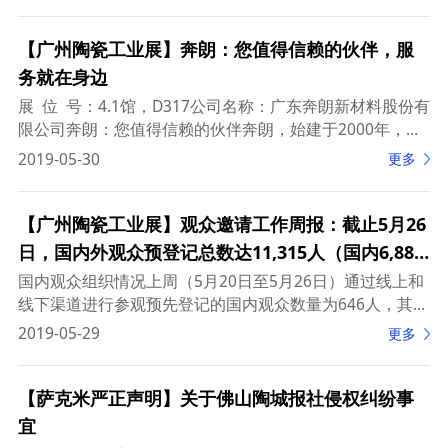
华北地区。截止6月2日，国内
【广州陶瓷工业展】奔朗：您值得信赖的伙伴，服
务就在身边
展 位 号：4.1馆，D317公司名称：广东奔朗新材料股份有
限公司奔朗：您值得信赖的伙伴奔朗，始建于2000年，经
过十多年的发展，现已成长为我国超硬材料制品行业的佼
2019-05-30
更多
佼者，赢得了
【广州陶瓷工业展】观众邀请工作周报：截止5月26
日，国内外观众预登记总数达11,315人（国内6,883
人，海外4,432人）
国内观众组织情况上周（5月20日至5月26日）通过线上和
线下渠道进行参观预先登记的国内观众数量为646人，其中
有60.4%来自华南地区，19.5%来自华东地区，11%来自华
2019-05-29
更多
中地区。截止5月26日，国内
【萨克米严正声明】关于佛山陶城报社侵权纠纷事
宜