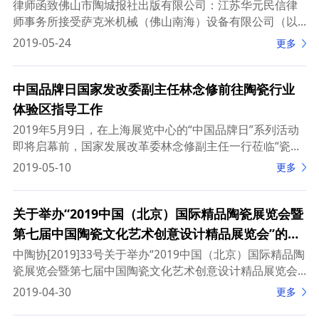
律师函致佛山市陶城报社出版有限公司：江苏华元民信律
师事务所接受萨克米机械（佛山南海）设备有限公司（以
下简称“委托人”）的委托，指派吴新建律师就与贵司侵权纠
2019-05-24
更多
纷事宜，郑重致函贵司：据委托人介绍：2019年
中国品牌日国家发改委副主任林念修前往陶瓷行业
体验区指导工作
2019年5月9日，在上海展览中心的“中国品牌日”系列活动
即将启幕前，国家发展改革委林念修副主任一行莅临“瓷耀
中华”陶瓷体验区进行现场考察。林念修副主任在中国陶瓷
2019-05-10
更多
工业协会副理事长兼秘书长侯文全陪同下，
关于举办“2019中国（北京）国际精品陶瓷展览会暨
第七届中国陶瓷文化艺术创意设计精品展览会”的通
知
中陶协[2019]33号关于举办“2019中国（北京）国际精品陶
瓷展览会暨第七届中国陶瓷文化艺术创意设计精品展览会”
的通知各产瓷区政府，陶瓷协会、院所、企业、艺术及设
2019-04-30
更多
计人员：改革开放以来，中国陶瓷工业